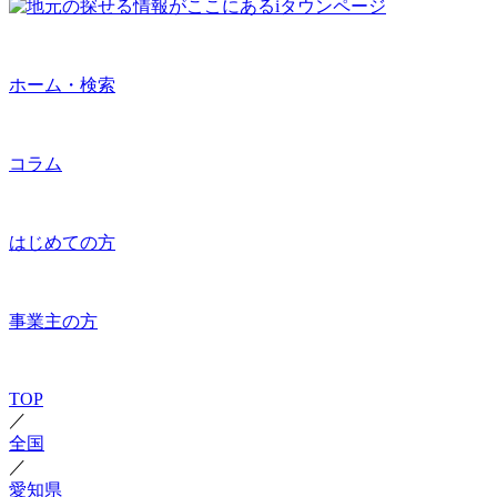
ホーム・検索
コラム
はじめての方
事業主の方
TOP
／
全国
／
愛知県