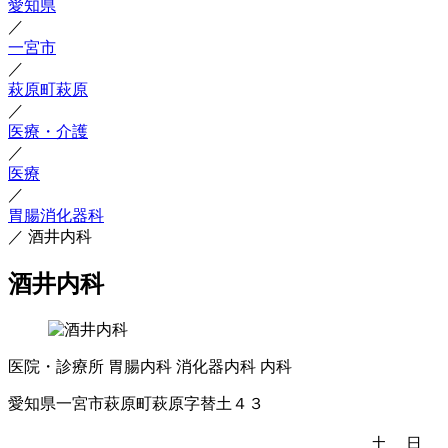
愛知県
／
一宮市
／
萩原町萩原
／
医療・介護
／
医療
／
胃腸消化器科
／
酒井内科
酒井内科
医院・診療所
胃腸内科
消化器内科
内科
愛知県一宮市萩原町萩原字替土４３
土
日