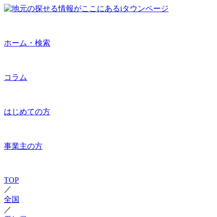
ホーム・検索
コラム
はじめての方
事業主の方
TOP
／
全国
／