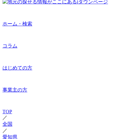
ホーム・検索
コラム
はじめての方
事業主の方
TOP
／
全国
／
愛知県