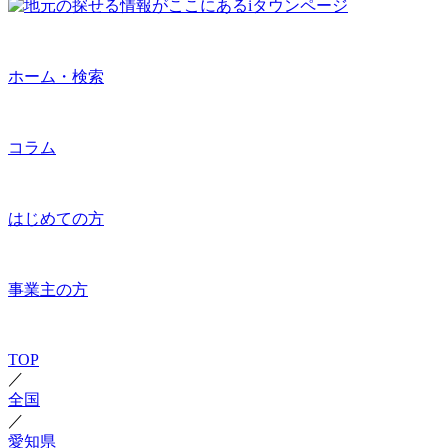
ホーム・検索
コラム
はじめての方
事業主の方
TOP
／
全国
／
愛知県