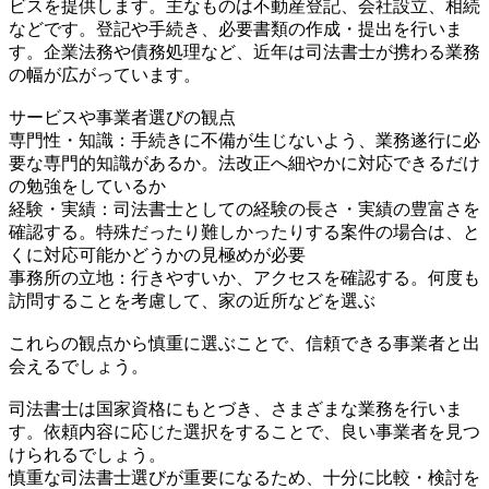
ビスを提供します。主なものは不動産登記、会社設立、相続
などです。登記や手続き、必要書類の作成・提出を行いま
す。企業法務や債務処理など、近年は司法書士が携わる業務
の幅が広がっています。
サービスや事業者選びの観点
専門性・知識：手続きに不備が生じないよう、業務遂行に必
要な専門的知識があるか。法改正へ細やかに対応できるだけ
の勉強をしているか
経験・実績：司法書士としての経験の長さ・実績の豊富さを
確認する。特殊だったり難しかったりする案件の場合は、と
くに対応可能かどうかの見極めが必要
事務所の立地：行きやすいか、アクセスを確認する。何度も
訪問することを考慮して、家の近所などを選ぶ
これらの観点から慎重に選ぶことで、信頼できる事業者と出
会えるでしょう。
司法書士は国家資格にもとづき、さまざまな業務を行いま
す。依頼内容に応じた選択をすることで、良い事業者を見つ
けられるでしょう。
慎重な司法書士選びが重要になるため、十分に比較・検討を