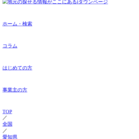
ホーム・検索
コラム
はじめての方
事業主の方
TOP
／
全国
／
愛知県