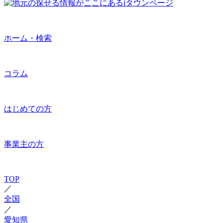
ホーム・検索
コラム
はじめての方
事業主の方
TOP
／
全国
／
愛知県