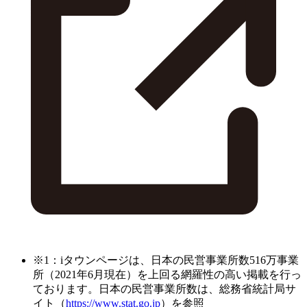
※1：iタウンページは、日本の民営事業所数516万事業
所（2021年6月現在）を上回る網羅性の高い掲載を行っ
ております。日本の民営事業所数は、総務省統計局サ
イト（
https://www.stat.go.jp
）を参照