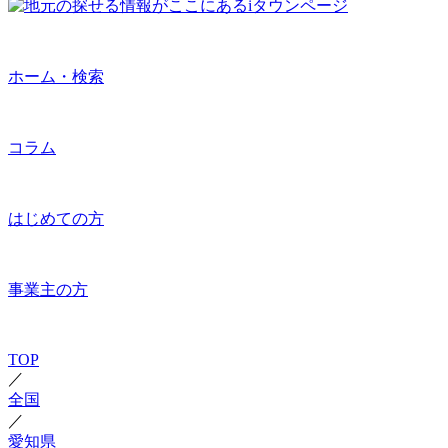
ホーム・検索
コラム
はじめての方
事業主の方
TOP
／
全国
／
愛知県