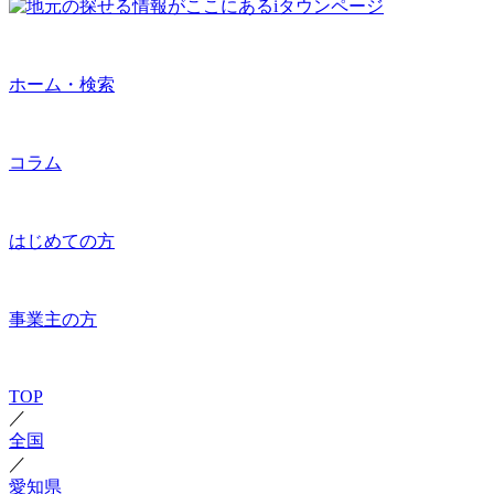
ホーム・検索
コラム
はじめての方
事業主の方
TOP
／
全国
／
愛知県