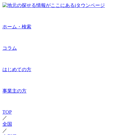
ホーム・検索
コラム
はじめての方
事業主の方
TOP
／
全国
／