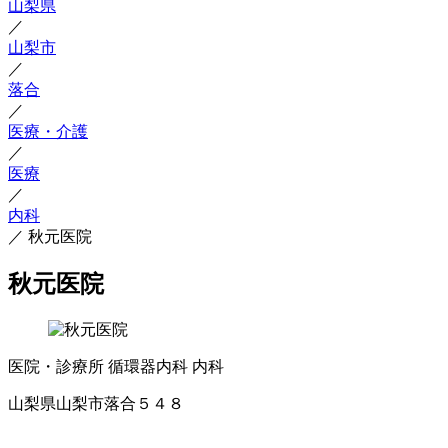
山梨県
／
山梨市
／
落合
／
医療・介護
／
医療
／
内科
／
秋元医院
秋元医院
医院・診療所
循環器内科
内科
山梨県山梨市落合５４８