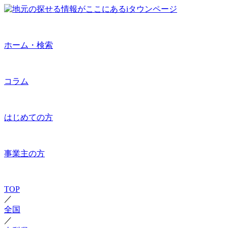
ホーム・検索
コラム
はじめての方
事業主の方
TOP
／
全国
／