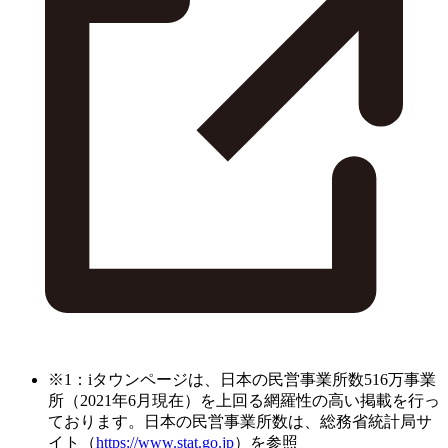
※1：iタウンページは、日本の民営事業所数516万事業
所（2021年6月現在）を上回る網羅性の高い掲載を行っ
ております。日本の民営事業所数は、総務省統計局サ
イト（
https://www.stat.go.jp
）を参照