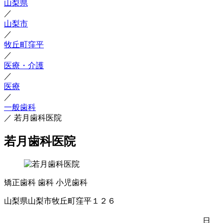
山梨県
／
山梨市
／
牧丘町窪平
／
医療・介護
／
医療
／
一般歯科
／
若月歯科医院
若月歯科医院
矯正歯科
歯科
小児歯科
山梨県山梨市牧丘町窪平１２６
日