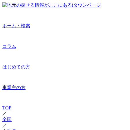
ホーム・検索
コラム
はじめての方
事業主の方
TOP
／
全国
／