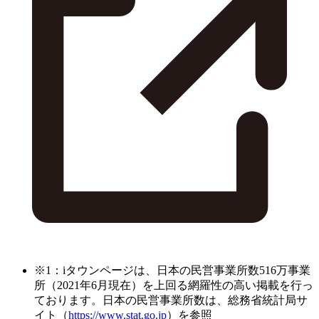
※1：iタウンページは、日本の民営事業所数516万事業
所（2021年6月現在）を上回る網羅性の高い掲載を行っ
ております。日本の民営事業所数は、総務省統計局サ
イト（
https://www.stat.go.jp
）を参照