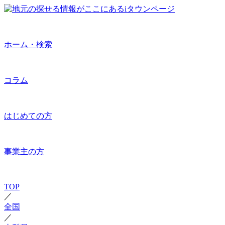
ホーム・検索
コラム
はじめての方
事業主の方
TOP
／
全国
／