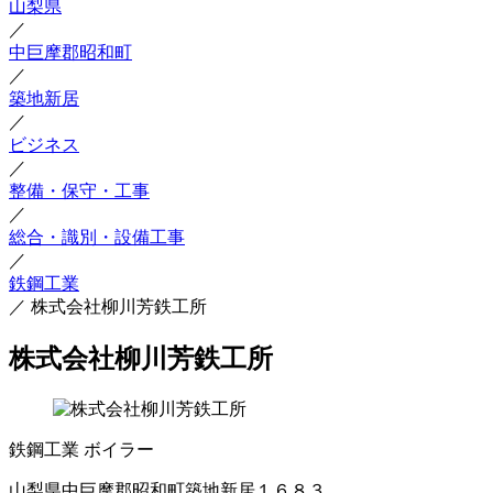
山梨県
／
中巨摩郡昭和町
／
築地新居
／
ビジネス
／
整備・保守・工事
／
総合・識別・設備工事
／
鉄鋼工業
／
株式会社柳川芳鉄工所
株式会社柳川芳鉄工所
鉄鋼工業
ボイラー
山梨県中巨摩郡昭和町築地新居１６８３