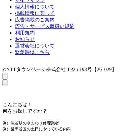
サイトマップ
個人情報について
掲載情報に関して
広告掲載のご案内
広告・サービス取扱い規約
利用規約
お知らせ
運営会社について
緊急時はこちら
©NTTタウンページ株式会社 TP25-193号【261029】
こんにちは！
何をお探しですか？
例）渋谷駅の水まわり修理業者
例）世田谷区の土日にやっている内科