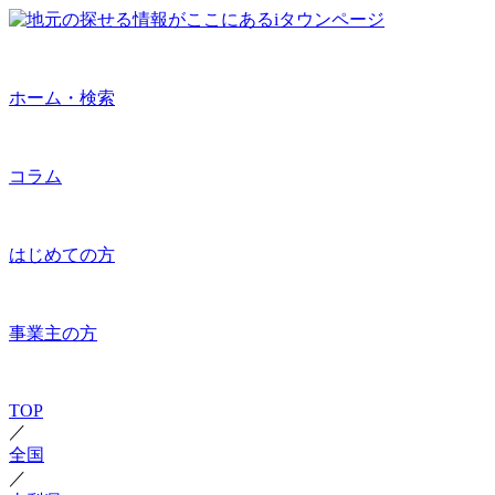
ホーム・検索
コラム
はじめての方
事業主の方
TOP
／
全国
／