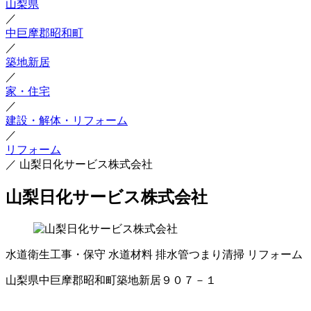
山梨県
／
中巨摩郡昭和町
／
築地新居
／
家・住宅
／
建設・解体・リフォーム
／
リフォーム
／
山梨日化サービス株式会社
山梨日化サービス株式会社
水道衛生工事・保守
水道材料
排水管つまり清掃
リフォーム
山梨県中巨摩郡昭和町築地新居９０７－１