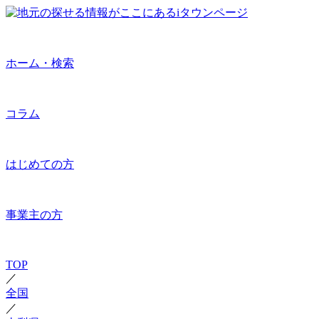
ホーム・検索
コラム
はじめての方
事業主の方
TOP
／
全国
／