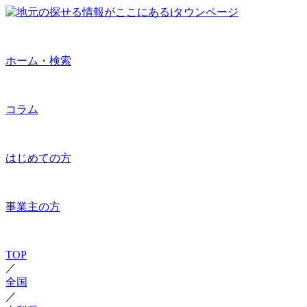
ホーム・検索
コラム
はじめての方
事業主の方
TOP
／
全国
／