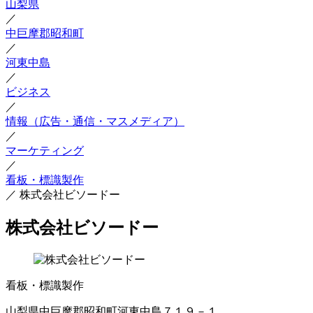
山梨県
／
中巨摩郡昭和町
／
河東中島
／
ビジネス
／
情報（広告・通信・マスメディア）
／
マーケティング
／
看板・標識製作
／
株式会社ビソードー
株式会社ビソードー
看板・標識製作
山梨県中巨摩郡昭和町河東中島７１９－１