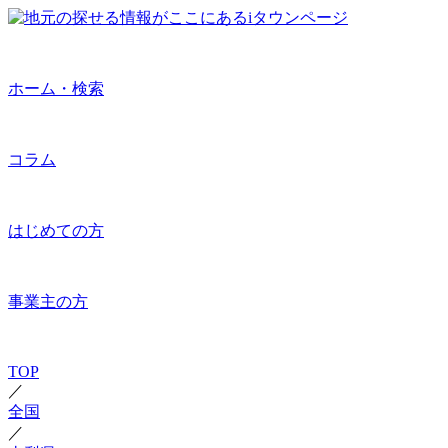
ホーム・検索
コラム
はじめての方
事業主の方
TOP
／
全国
／