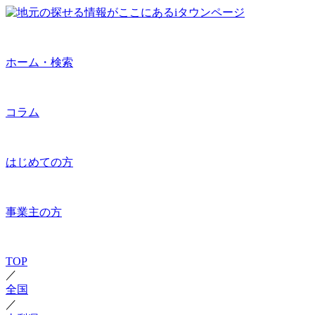
ホーム・検索
コラム
はじめての方
事業主の方
TOP
／
全国
／