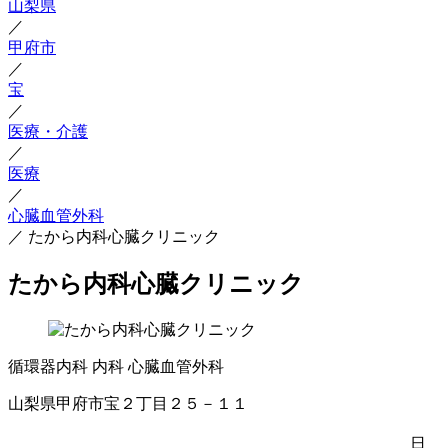
山梨県
／
甲府市
／
宝
／
医療・介護
／
医療
／
心臓血管外科
／
たから内科心臓クリニック
たから内科心臓クリニック
循環器内科
内科
心臓血管外科
山梨県甲府市宝２丁目２５－１１
日