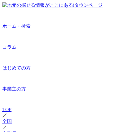
ホーム・検索
コラム
はじめての方
事業主の方
TOP
／
全国
／