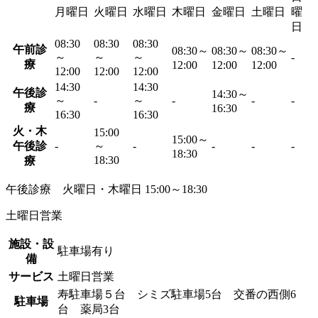
月曜日
火曜日
水曜日
木曜日
金曜日
土曜日
曜
日
08:30
08:30
08:30
午前診
08:30～
08:30～
08:30～
～
～
～
-
療
12:00
12:00
12:00
12:00
12:00
12:00
14:30
14:30
午後診
14:30～
～
-
～
-
-
-
療
16:30
16:30
16:30
火・木
15:00
15:00～
午後診
-
～
-
-
-
-
18:30
18:30
療
午後診療 火曜日・木曜日 15:00～18:30
土曜日営業
施設・設
駐車場有り
備
サービス
土曜日営業
寿駐車場５台 シミズ駐車場5台 交番の西側6
駐車場
台 薬局3台