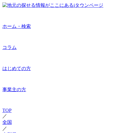
ホーム・検索
コラム
はじめての方
事業主の方
TOP
／
全国
／