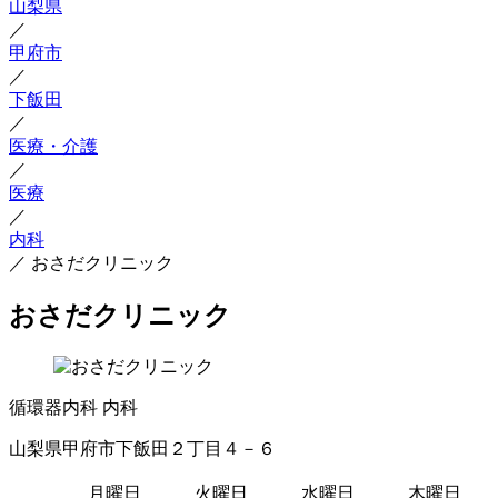
山梨県
／
甲府市
／
下飯田
／
医療・介護
／
医療
／
内科
／
おさだクリニック
おさだクリニック
循環器内科
内科
山梨県甲府市下飯田２丁目４－６
月曜日
火曜日
水曜日
木曜日