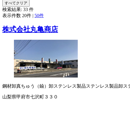
すべてクリア
検索結果:
33
件
表示件数
20件
|
50件
株式会社丸亀商店
鋼材卸
真ちゅう（鍮）卸
ステンレス製品
ステンレス製品卸
ス
山梨県甲府市七沢町３３０