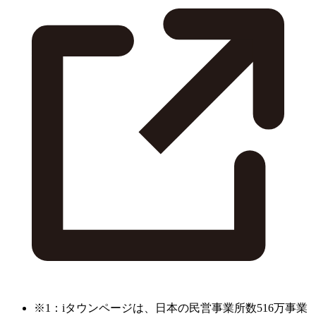
※1：iタウンページは、日本の民営事業所数516万事業