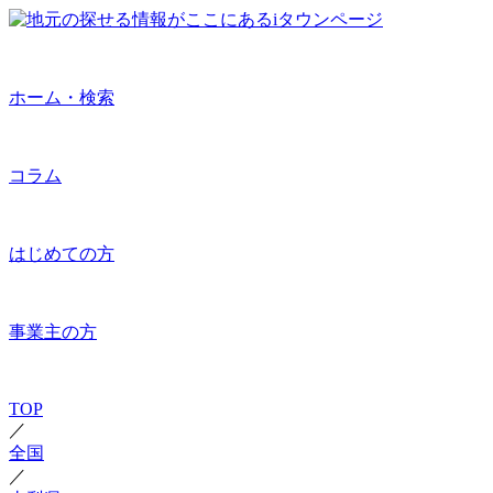
ホーム・検索
コラム
はじめての方
事業主の方
TOP
／
全国
／