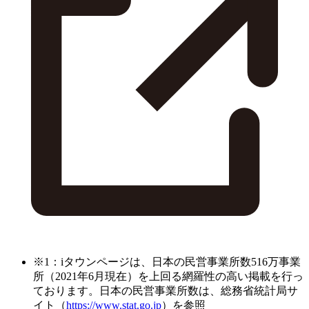
※1：iタウンページは、日本の民営事業所数516万事業
所（2021年6月現在）を上回る網羅性の高い掲載を行っ
ております。日本の民営事業所数は、総務省統計局サ
イト（
https://www.stat.go.jp
）を参照