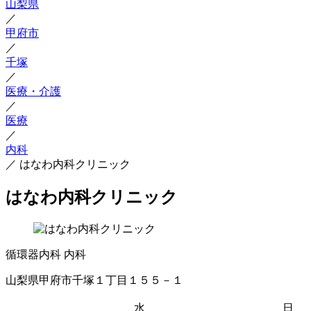
山梨県
／
甲府市
／
千塚
／
医療・介護
／
医療
／
内科
／
はなわ内科クリニック
はなわ内科クリニック
循環器内科
内科
山梨県甲府市千塚１丁目１５５－１
水
日