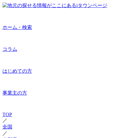
ホーム・検索
コラム
はじめての方
事業主の方
TOP
／
全国
／