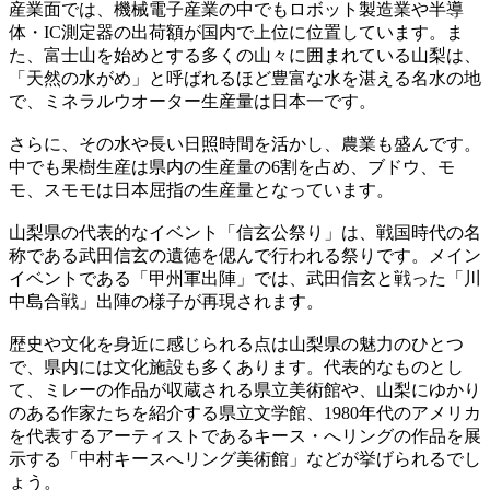
産業面では、機械電子産業の中でもロボット製造業や半導
体・IC測定器の出荷額が国内で上位に位置しています。ま
た、富士山を始めとする多くの山々に囲まれている山梨は、
「天然の水がめ」と呼ばれるほど豊富な水を湛える名水の地
で、ミネラルウオーター生産量は日本一です。
さらに、その水や長い日照時間を活かし、農業も盛んです。
中でも果樹生産は県内の生産量の6割を占め、ブドウ、モ
モ、スモモは日本屈指の生産量となっています。
山梨県の代表的なイベント「信玄公祭り」は、戦国時代の名
称である武田信玄の遺徳を偲んで行われる祭りです。メイン
イベントである「甲州軍出陣」では、武田信玄と戦った「川
中島合戦」出陣の様子が再現されます。
歴史や文化を身近に感じられる点は山梨県の魅力のひとつ
で、県内には文化施設も多くあります。代表的なものとし
て、ミレーの作品が収蔵される県立美術館や、山梨にゆかり
のある作家たちを紹介する県立文学館、1980年代のアメリカ
を代表するアーティストであるキース・へリングの作品を展
示する「中村キースへリング美術館」などが挙げられるでし
ょう。