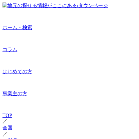
ホーム・検索
コラム
はじめての方
事業主の方
TOP
／
全国
／