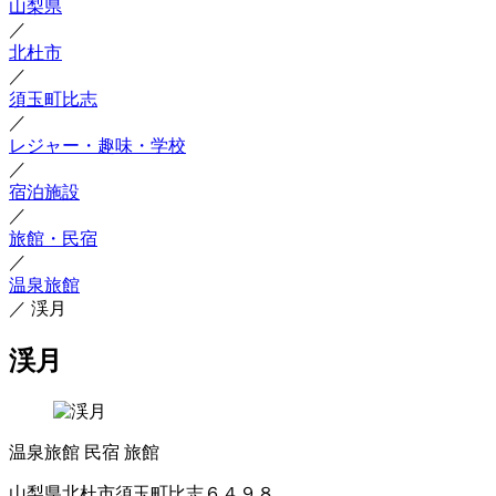
山梨県
／
北杜市
／
須玉町比志
／
レジャー・趣味・学校
／
宿泊施設
／
旅館・民宿
／
温泉旅館
／
渓月
渓月
温泉旅館
民宿
旅館
山梨県北杜市須玉町比志６４９８