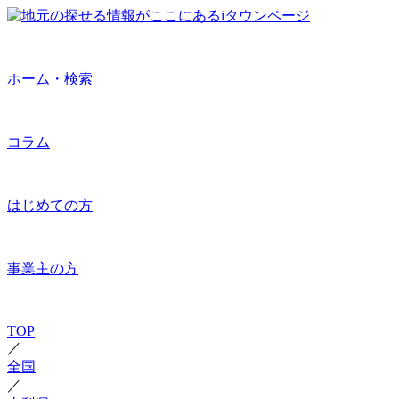
ホーム・検索
コラム
はじめての方
事業主の方
TOP
／
全国
／