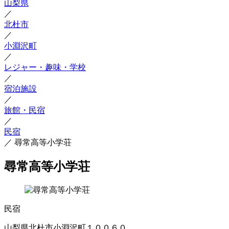
山梨県
／
北杜市
／
小淵沢町
／
レジャー・趣味・学校
／
宿泊施設
／
旅館・民宿
／
民宿
／
尋常高等小学荘
尋常高等小学荘
民宿
山梨県北杜市小淵沢町１００６０