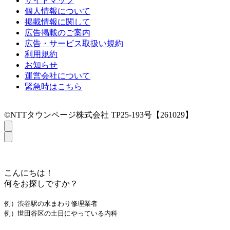
サイトマップ
個人情報について
掲載情報に関して
広告掲載のご案内
広告・サービス取扱い規約
利用規約
お知らせ
運営会社について
緊急時はこちら
©NTTタウンページ株式会社 TP25-193号【261029】
こんにちは！
何をお探しですか？
例）渋谷駅の水まわり修理業者
例）世田谷区の土日にやっている内科