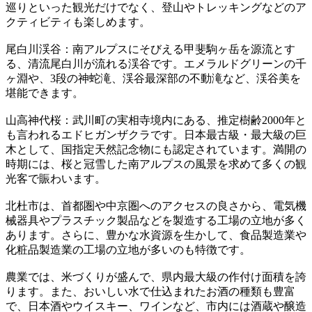
巡りといった観光だけでなく、登山やトレッキングなどのア
クティビティも楽しめます。
尾白川渓谷：南アルプスにそびえる甲斐駒ヶ岳を源流とす
る、清流尾白川が流れる渓谷です。エメラルドグリーンの千
ヶ淵や、3段の神蛇滝、渓谷最深部の不動滝など、渓谷美を
堪能できます。
山高神代桜：武川町の実相寺境内にある、推定樹齢2000年と
も言われるエドヒガンザクラです。日本最古級・最大級の巨
木として、国指定天然記念物にも認定されています。満開の
時期には、桜と冠雪した南アルプスの風景を求めて多くの観
光客で賑わいます。
北杜市は、首都圏や中京圏へのアクセスの良さから、電気機
械器具やプラスチック製品などを製造する工場の立地が多く
あります。さらに、豊かな水資源を生かして、食品製造業や
化粧品製造業の工場の立地が多いのも特徴です。
農業では、米づくりが盛んで、県内最大級の作付け面積を誇
ります。また、おいしい水で仕込まれたお酒の種類も豊富
で、日本酒やウイスキー、ワインなど、市内には酒蔵や醸造