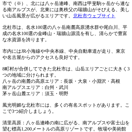
市で（※）、北には八ヶ岳連峰、南西は甲斐駒ヶ岳から連な
る南アルプスが、北東には奥秩父の瑞牆山がそびえる、美し
い山岳風景が広がるエリアです。
北杜市ウェブサイト
北杜市は、名水100選の八ヶ岳南麓高原湧水群や尾白川、平
成の名水100選の金峰山・瑞牆山源流を有し、清らかで豊富
な水資源を誇ります。
市内にはJR小海線や中央本線、中央自動車道が走り、東京
や名古屋からのアクセスも良好です。
8町村が合併してできた北杜市は、山岳エリアごとに大きく3
つの地域に分けられます。
八ヶ岳の南麓の高原エリア：長坂・大泉・小淵沢・高根
南アルプスエリア：白州・武川
茅ヶ岳山麓エリア：須玉・明野
風光明媚な北杜市には、多くの有名スポットがあります。こ
こで3つ紹介しましょう。
清里高原：八ヶ岳連峰の南に広がる、南アルプスや富士山を
望む標高1,200メートルの高原リゾートです。牧場や美術館