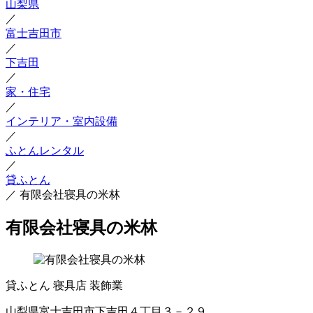
山梨県
／
富士吉田市
／
下吉田
／
家・住宅
／
インテリア・室内設備
／
ふとんレンタル
／
貸ふとん
／
有限会社寝具の米林
有限会社寝具の米林
貸ふとん
寝具店
装飾業
山梨県富士吉田市下吉田４丁目３－２９