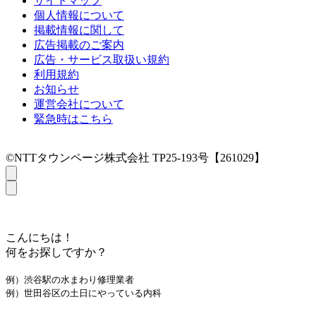
サイトマップ
個人情報について
掲載情報に関して
広告掲載のご案内
広告・サービス取扱い規約
利用規約
お知らせ
運営会社について
緊急時はこちら
©NTTタウンページ株式会社 TP25-193号【261029】
こんにちは！
何をお探しですか？
例）渋谷駅の水まわり修理業者
例）世田谷区の土日にやっている内科