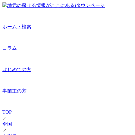
ホーム・検索
コラム
はじめての方
事業主の方
TOP
／
全国
／