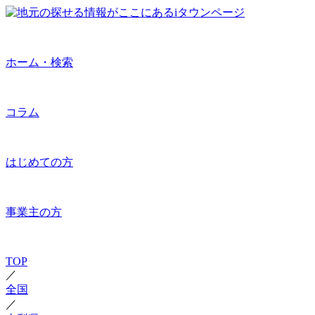
ホーム・検索
コラム
はじめての方
事業主の方
TOP
／
全国
／