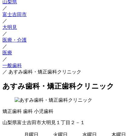
山梨県
／
富士吉田市
／
大明見
／
医療・介護
／
医療
／
一般歯科
／
あすみ歯科・矯正歯科クリニック
あすみ歯科・矯正歯科クリニック
矯正歯科
歯科
小児歯科
山梨県富士吉田市大明見１丁目２－１
月曜日
火曜日
水曜日
木曜日