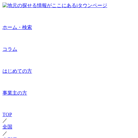
ホーム・検索
コラム
はじめての方
事業主の方
TOP
／
全国
／