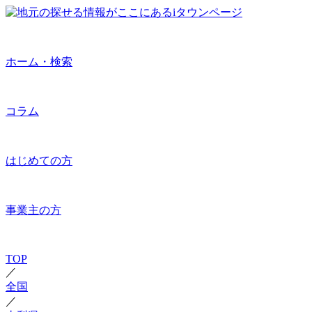
ホーム・検索
コラム
はじめての方
事業主の方
TOP
／
全国
／