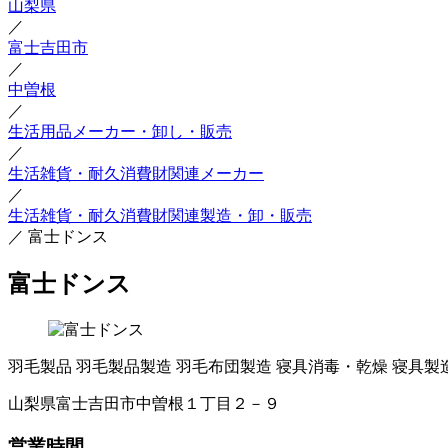
山梨県
／
富士吉田市
／
中曽根
／
生活用品メーカー・卸し・販売
／
生活雑貨・耐久消費財関連メーカー
／
生活雑貨・耐久消費財関連製造・卸・販売
／
富士ドンス
富士ドンス
羽毛製品
羽毛製品製造
羽毛布団製造
寝具消毒・乾燥
寝具製
山梨県富士吉田市中曽根１丁目２－９
営業時間