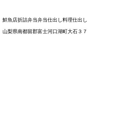
鮮魚店
折詰弁当
弁当仕出し
料理仕出し
山梨県南都留郡富士河口湖町大石３７