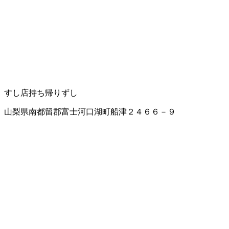
すし店
持ち帰りずし
山梨県南都留郡富士河口湖町船津２４６６－９