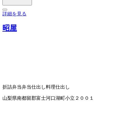
詳細を見る
昭屋
折詰弁当
弁当仕出し
料理仕出し
山梨県南都留郡富士河口湖町小立２００１