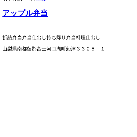
アップル弁当
折詰弁当
弁当仕出し
持ち帰り弁当
料理仕出し
山梨県南都留郡富士河口湖町船津３３２５－１