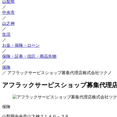
山梨県
／
中央市
／
山之神
／
生活
／
お金・保険・ローン
／
保険・証券・信託・商品先物
／
保険
／
アフラックサービスショップ募集代理店株式会社ツクノ
アフラックサービスショップ募集代理
保険
山梨県中央市山之神２１４０－３６