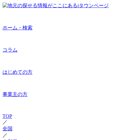
ホーム・検索
コラム
はじめての方
事業主の方
TOP
／
全国
／