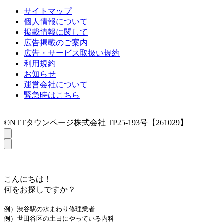
サイトマップ
個人情報について
掲載情報に関して
広告掲載のご案内
広告・サービス取扱い規約
利用規約
お知らせ
運営会社について
緊急時はこちら
©NTTタウンページ株式会社 TP25-193号【261029】
こんにちは！
何をお探しですか？
例）渋谷駅の水まわり修理業者
例）世田谷区の土日にやっている内科