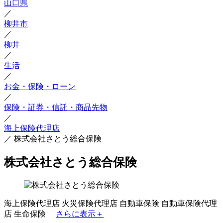
山口県
／
柳井市
／
柳井
／
生活
／
お金・保険・ローン
／
保険・証券・信託・商品先物
／
海上保険代理店
／
株式会社さとう総合保険
株式会社さとう総合保険
海上保険代理店
火災保険代理店
自動車保険
自動車保険代理
店
生命保険
さらに表示＋