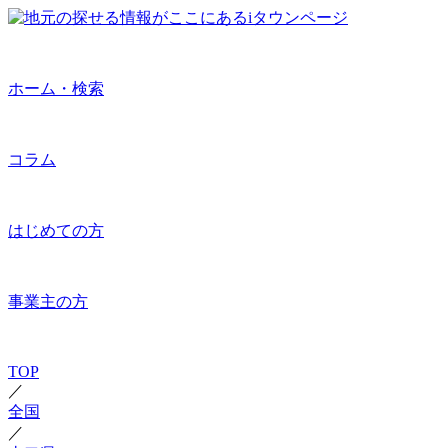
ホーム・検索
コラム
はじめての方
事業主の方
TOP
／
全国
／