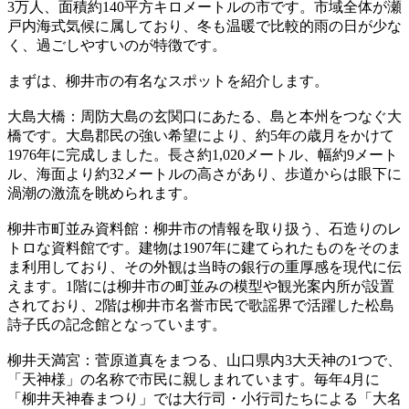
3万人、面積約140平方キロメートルの市です。市域全体が瀬
戸内海式気候に属しており、冬も温暖で比較的雨の日が少な
く、過ごしやすいのが特徴です。
まずは、柳井市の有名なスポットを紹介します。
大島大橋：周防大島の玄関口にあたる、島と本州をつなぐ大
橋です。大島郡民の強い希望により、約5年の歳月をかけて
1976年に完成しました。長さ約1,020メートル、幅約9メート
ル、海面より約32メートルの高さがあり、歩道からは眼下に
渦潮の激流を眺められます。
柳井市町並み資料館：柳井市の情報を取り扱う、石造りのレ
トロな資料館です。建物は1907年に建てられたものをそのま
ま利用しており、その外観は当時の銀行の重厚感を現代に伝
えます。1階には柳井市の町並みの模型や観光案内所が設置
されており、2階は柳井市名誉市民で歌謡界で活躍した松島
詩子氏の記念館となっています。
柳井天満宮：菅原道真をまつる、山口県内3大天神の1つで、
「天神様」の名称で市民に親しまれています。毎年4月に
「柳井天神春まつり」では大行司・小行司たちによる「大名