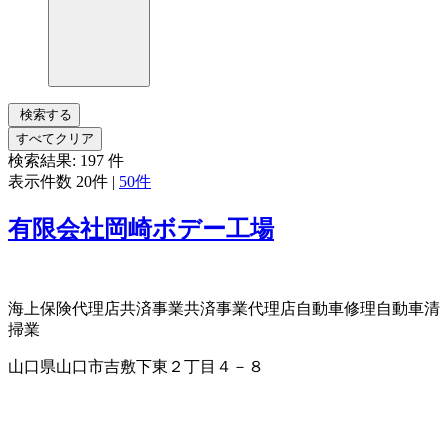
検索する
すべてクリア
検索結果:
197
件
表示件数
20件
|
50件
有限会社岡崎ボデー工場
海上保険代理店
共済事業
共済事業代理店
自動車修理
自動車清
掃業
山口県山口市吉敷下東２丁目４－８