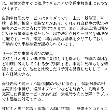
れ、故障の際すぐに修理できることや交通事故防止にもつな
がります。
自動車修理のサービスはさまざまです。主に一般修理、車
検・点検、板金・塗装などがあり、それぞれ自動車の状況や
顧客のニーズに応じて選択できます。また、認証工場は国が
定める設備基準を満たした工場で法定点検や一般的な修理が
可能です。一方、指定工場は高度な基準をクリアしており、
工場内での車検検査が認められています。
サービスや事業者選びの観点
見積もりと説明：修理前に見積もりを提示し、故障の原因な
ど明確に説明してくれるかで判断する。事前に見積もりを確
認することで、他社と比較したり予算を見直したりしてコス
トを軽減できる。
保証内容の範囲： 保証期間の長さに限らず、保証対象の部
品範囲や限度額、追加オプションなどを総合的に判断する。
充実した保証サービスがあれば、緊急時や次の故障トラブル
でも迅速に対応できる。
技術力と専門知識：事前に店舗に訪問し、整備士とコミュニ