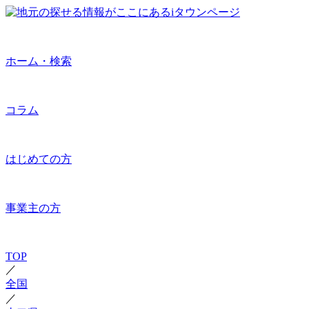
ホーム・検索
コラム
はじめての方
事業主の方
TOP
／
全国
／