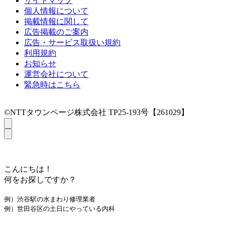
サイトマップ
個人情報について
掲載情報に関して
広告掲載のご案内
広告・サービス取扱い規約
利用規約
お知らせ
運営会社について
緊急時はこちら
©NTTタウンページ株式会社 TP25-193号【261029】
こんにちは！
何をお探しですか？
例）渋谷駅の水まわり修理業者
例）世田谷区の土日にやっている内科