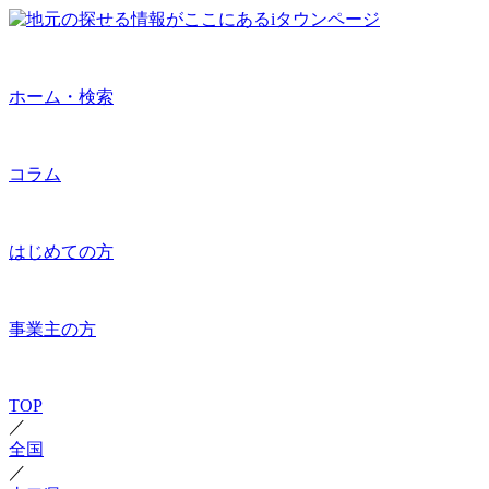
ホーム・検索
コラム
はじめての方
事業主の方
TOP
／
全国
／