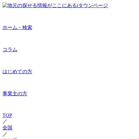
ホーム・検索
コラム
はじめての方
事業主の方
TOP
／
全国
／