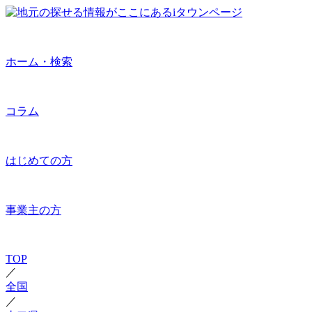
ホーム・検索
コラム
はじめての方
事業主の方
TOP
／
全国
／