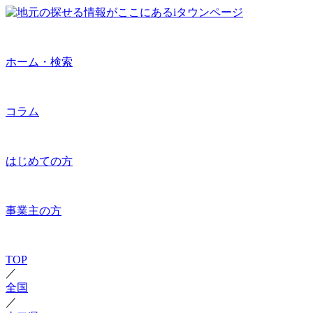
ホーム・検索
コラム
はじめての方
事業主の方
TOP
／
全国
／