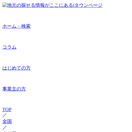
ホーム・検索
コラム
はじめての方
事業主の方
TOP
／
全国
／