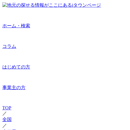
ホーム・検索
コラム
はじめての方
事業主の方
TOP
／
全国
／