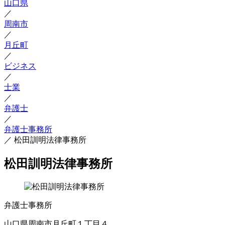
山口県
／
周南市
／
月丘町
／
ビジネス
／
士業
／
弁護士
／
弁護士事務所
／
松田訓明法律事務所
松田訓明法律事務所
弁護士事務所
山口県周南市月丘町１丁目４