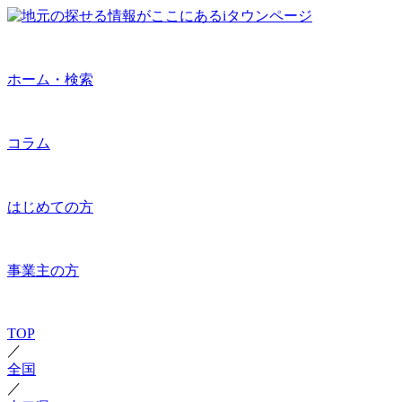
ホーム・検索
コラム
はじめての方
事業主の方
TOP
／
全国
／