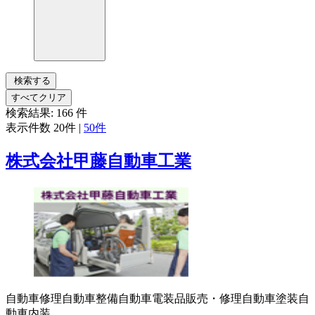
検索する
すべてクリア
検索結果:
166
件
表示件数
20件
|
50件
株式会社甲藤自動車工業
自動車修理
自動車整備
自動車電装品販売・修理
自動車塗装
自
動車内装