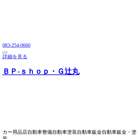
083-254-0660
詳細を見る
ＢＰ‐ｓｈｏｐ・Ｇ辻丸
カー用品店
自動車整備
自動車塗装
自動車鈑金
自動車鈑金・塗
装