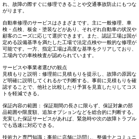
れ、故障の際すぐに修理できることや交通事故防止にもつな
がります。
自動車修理のサービスはさまざまです。主に一般修理、車
検・点検、板金・塗装などがあり、それぞれ自動車の状況や
顧客のニーズに応じて選択できます。また、認証工場は国が
定める設備基準を満たした工場で法定点検や一般的な修理が
可能です。一方、指定工場は高度な基準をクリアしており、
工場内での車検検査が認められています。
サービスや事業者選びの観点
見積もりと説明：修理前に見積もりを提示し、故障の原因な
ど明確に説明してくれるかで判断する。事前に見積もりを確
認することで、他社と比較したり予算を見直したりしてコス
トを軽減できる。
保証内容の範囲： 保証期間の長さに限らず、保証対象の部
品範囲や限度額、追加オプションなどを総合的に判断する。
充実した保証サービスがあれば、緊急時や次の故障トラブル
でも迅速に対応できる。
技術力と専門知識：事前に店舗に訪問し、整備士とコミュニ