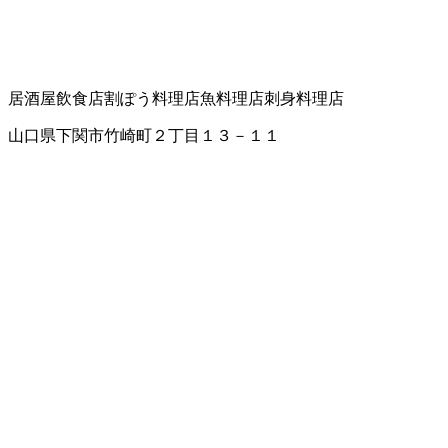
居酒屋
飲食店
割ぽう料理店
魚料理店
刺身料理店
山口県下関市竹崎町２丁目１３－１１