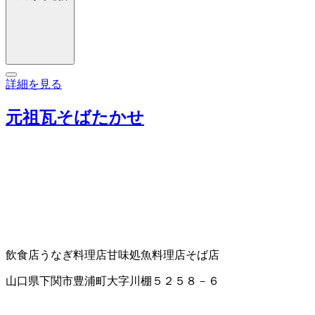
詳細を見る
元祖瓦そばたかせ
飲食店
うなぎ料理店
甘味処
魚料理店
そば店
山口県下関市豊浦町大字川棚５２５８－６