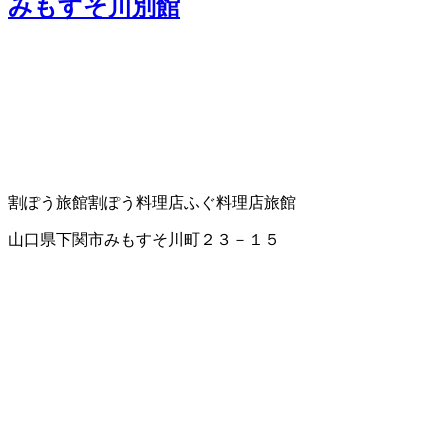
みもすそ川別館
割ぽう旅館
割ぽう料理店
ふぐ料理店
旅館
山口県下関市みもすそ川町２３－１５