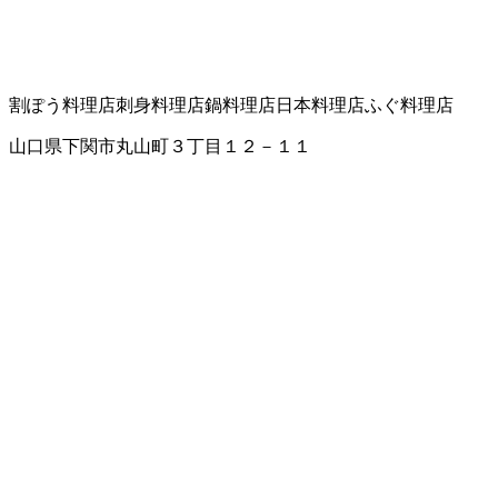
割ぽう料理店
刺身料理店
鍋料理店
日本料理店
ふぐ料理店
山口県下関市丸山町３丁目１２－１１