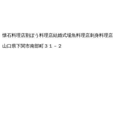
懐石料理店
割ぽう料理店
結婚式場
魚料理店
刺身料理店
山口県下関市南部町３１－２