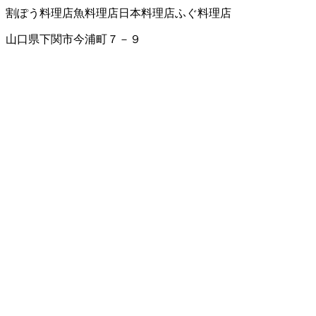
割ぽう料理店
魚料理店
日本料理店
ふぐ料理店
山口県下関市今浦町７－９