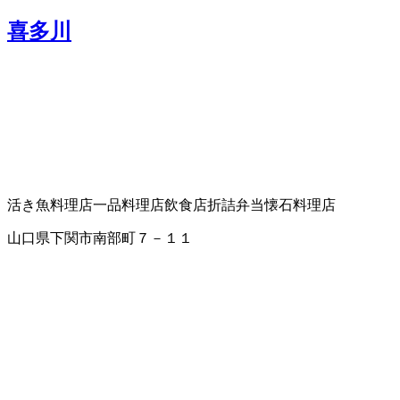
喜多川
活き魚料理店
一品料理店
飲食店
折詰弁当
懐石料理店
山口県下関市南部町７－１１