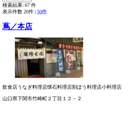
検索結果:
67
件
表示件数
20件
|
50件
蔦／本店
飲食店
うなぎ料理店
懐石料理店
割ぽう料理店
小料理店
山口県下関市竹崎町２丁目１２－２