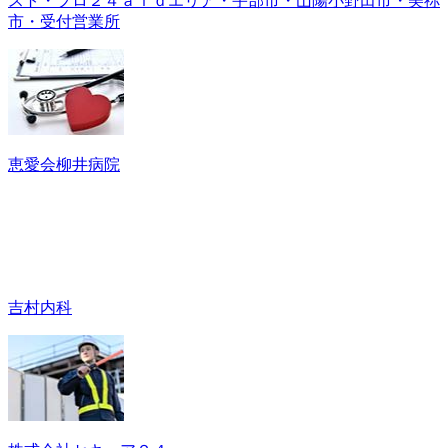
スト・プロ２４ａｉｄエリア・宇部市・山陽小野田市・美祢
市・受付営業所
恵愛会柳井病院
吉村内科