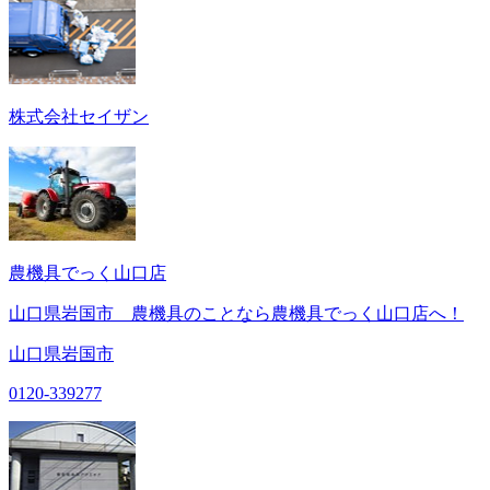
株式会社セイザン
農機具でっく山口店
山口県岩国市 農機具のことなら農機具でっく山口店へ！
山口県岩国市
0120-339277