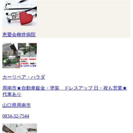
恵愛会柳井病院
カーリペア・ハラダ
周南市★自動車鈑金・塗装 ドレスアップ 日・祝も営業★
代車あり
山口県周南市
0834-32-7544