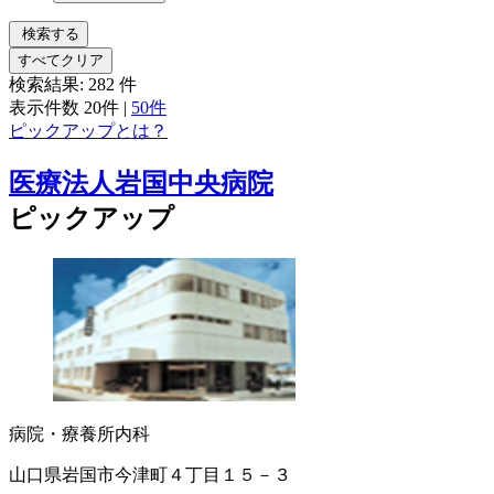
検索する
すべてクリア
検索結果:
282
件
表示件数
20件
|
50件
ピックアップとは？
医療法人岩国中央病院
ピックアップ
病院・療養所
内科
山口県岩国市今津町４丁目１５－３