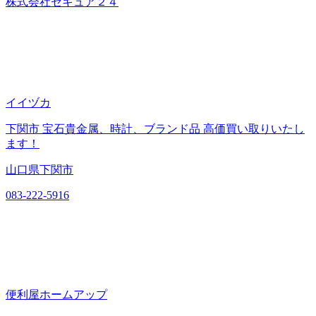
株式会社セキュア２４
イイヅカ
下関市 宝石貴金属、時計、ブランド品 高価買い取りいたし
ます！
山口県下関市
083-222-5916
便利屋ホームアップ