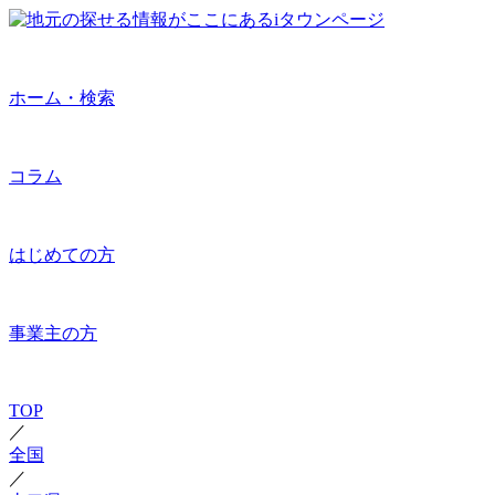
ホーム・検索
コラム
はじめての方
事業主の方
TOP
／
全国
／