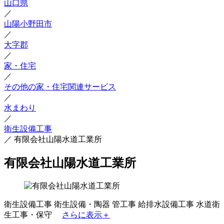
山口県
／
山陽小野田市
／
大字郡
／
家・住宅
／
その他の家・住宅関連サービス
／
水まわり
／
衛生設備工事
／
有限会社山陽水道工業所
有限会社山陽水道工業所
衛生設備工事
衛生設備・陶器
管工事
給排水設備工事
水道衛
生工事・保守
さらに表示＋