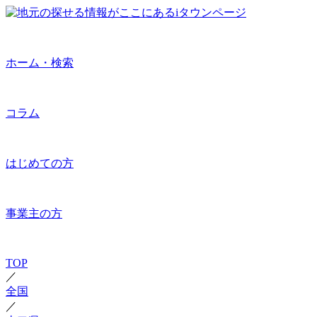
ホーム・検索
コラム
はじめての方
事業主の方
TOP
／
全国
／